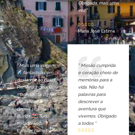
Obrigada, mais uma
vez.”
R





Maria José Estima
a
t
e
d
4
” Mais uma viagem
” Missão cumprida
.
fantástica com,
e coração cheio de
5
desta vez ao Brasil.
memórias para a
o
Primeiro à cidade
vida. Não há
u
maravilhosa do Rio
palavras para
t
de Janeiro e
descrever a
o
depois uns dias em
aventura que
f
Búzios
. Tudo
vivemos. Obrigado
5
tratado: voo,
a todos “
transfer (vários),
R




