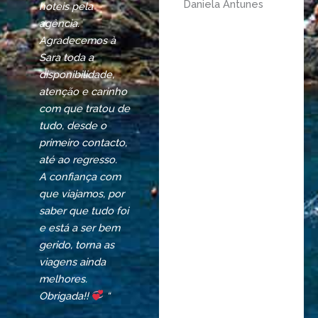
Daniela Antunes
hoteis pela
a
agência.
t
Agradecemos à
e
Sara toda a
d
disponibilidade,
5
atenção e carinho
o
com que tratou de
u
tudo, desde o
t
primeiro contacto,
o
até ao regresso.
f
A confiança com
5
que viajamos, por
saber que tudo foi
e está a ser bem
gerido, torna as
viagens ainda
melhores.
Obrigada!!
“