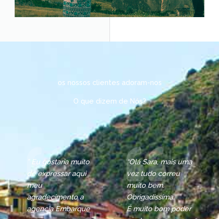
os nossos clientes adoram-nos
O que dizem de Nós?
” Eu gostaria muito
“Olá Sara, mais uma
de expressar aqui
vez tudo correu
meu
muito bem.
agradecimento a
Obrigadissíma.
agencia Embarque
É muito bom poder