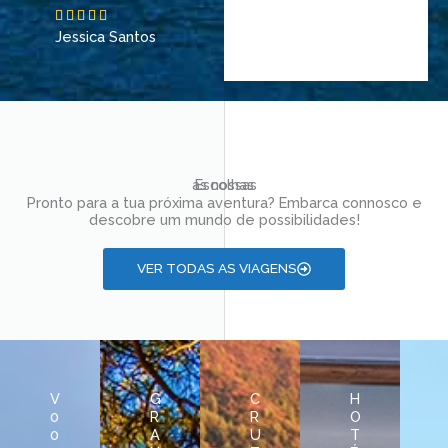
R





Jessica Santos
a
t
e
d
4
.
5
as nossas
Escolhas
Pronto para a tua próxima aventura? Embarca connosco e
o
descobre um mundo de possibilidades!
u
t
VER TODAS AS VIAGENS
o
f
5
V
G
C
H
0
R
R
O
0
A
U
T